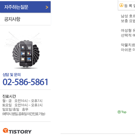
등 록 
남성 호
보충 요
여성형 유
선택적 에
약물치료
아쉬운 