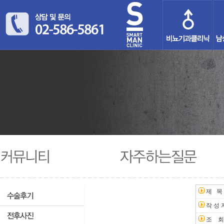
제 목
작 성 
조 회