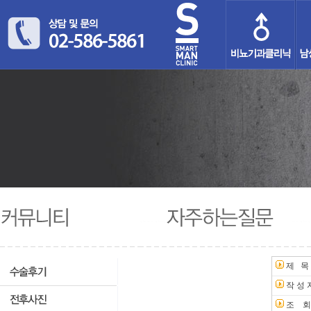
제 목
작 성 
조 회