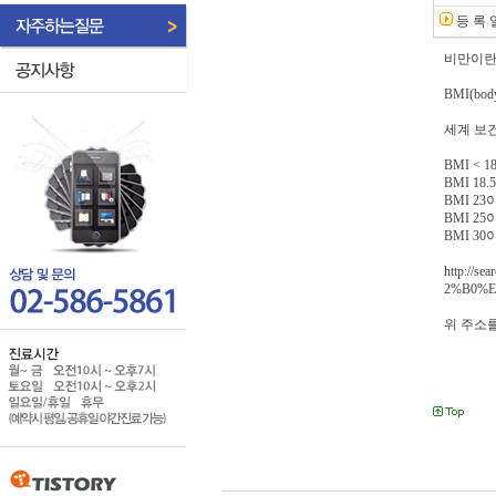
등 록 
비만이란
BMI(bod
세계 보
BMI < 
BMI 18.5
BMI 23
BMI 25
BMI 3
http://
2%B0%EB
위 주소