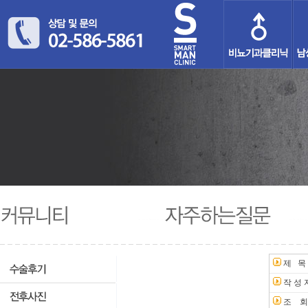
제 목
작 성 
조 회