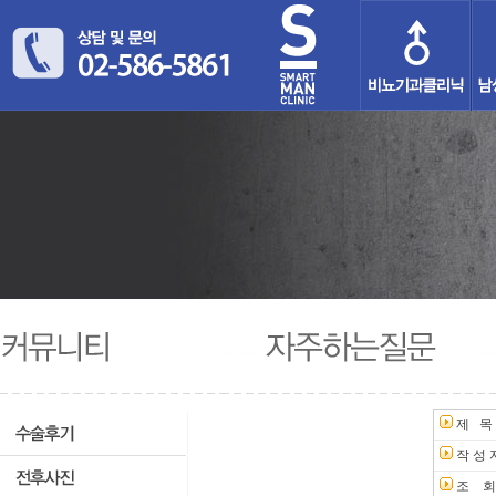
제 목
작 성 
조 회